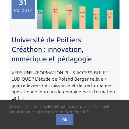
31
05, 2017
Université de Poitiers –
Créathon : innovation,
numérique et pédagogie
VERS UNE #FORMATION PLUS ACCESSIBLE ET
LUDIQUE ? L’étude de Roland Berger relève «
quatre leviers de croissance et de performance
opérationnelle » dans le domaine de la formation.
Le [...]
Ce site utilise des cookies (et oui…) pour que les éventuels
popup ne soient pas trop intrusifs et répétitifs.
Ok
30