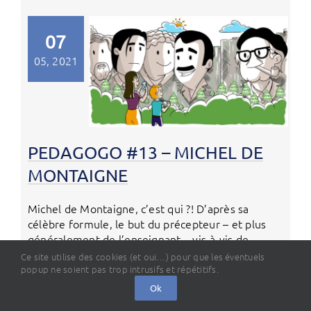
07
05, 2021
PEDAGOGO #13 – MICHEL DE
MONTAIGNE
Michel de Montaigne, c’est qui ?! D’après sa
célèbre formule, le but du précepteur – et plus
généralement de l’enseignant – vis-à-vis de
l’élève est de « faire la tête bien [...]
Ce site utilise des cookies (et oui…) pour que les éventuels
popup ne soient pas trop intrusifs et répétitifs.
Ok