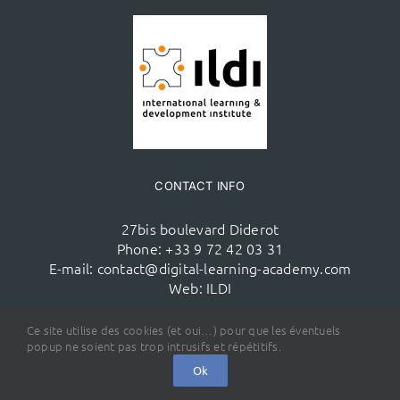
CONTACT INFO
27bis boulevard Diderot
Phone:
+33 9 72 42 03 31
E-mail:
contact@digital-learning-academy.com
Web:
ILDI
Ce site utilise des cookies (et oui…) pour que les éventuels
popup ne soient pas trop intrusifs et répétitifs.
Recevez notre Newsletter tous les
Ok
vendredis à 16h,
en moins de 5