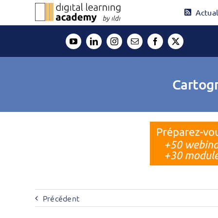
Passer
Actual
au
contenu
Cartogr
Précédent