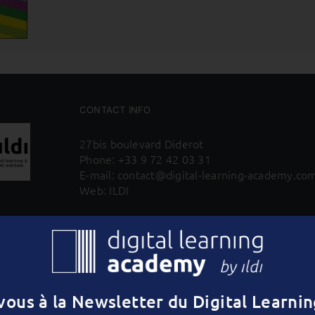
CONTACT INFO
27bis boulevard Diderot
Phone:
+33 9 72 42 03 31
E-mail:
contact@digital-learning-academy.co
Web:
ILDI
s vendredis à 16h,
en moins de 5 minutes, 
Learning et d’innovation en formation.
ous à la Newsletter du Digital Learni