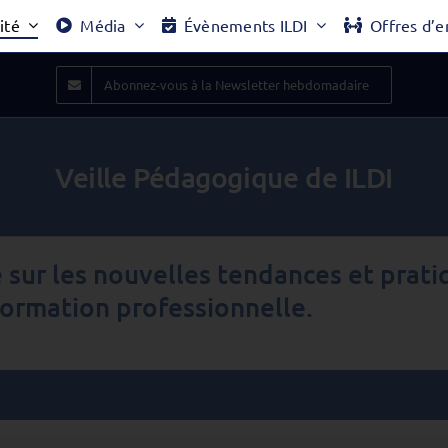
ité
Média
Évènements ILDI
Offres d’e
Abonnez-vous à la Newsletter hebdomadaire
Veille Pédagogique de ILDI
e sur les nouvelles tendances et prat
formation professionnelle.