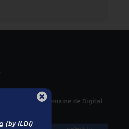
m
le résumé d’une semaine de Digital
ng
(by ILDI)
Je m'inscris à la