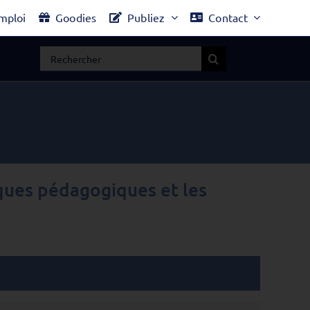
mploi
Goodies
Publiez
Contact
Rechercher:
iques pédagogiques et les