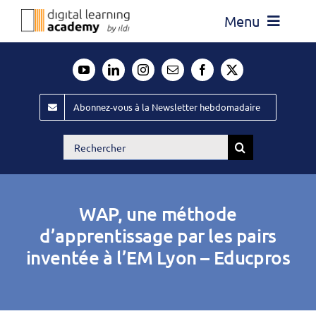
Passer
Menu
au
contenu
Actualité
Média
Abonnez-vous à la Newsletter hebdomadaire
Évènements ILDI
Rechercher:
Offres d’emploi
Goodies
WAP, une méthode
Publiez
d’apprentissage par les pairs
inventée à l’EM Lyon – Educpros
Contact