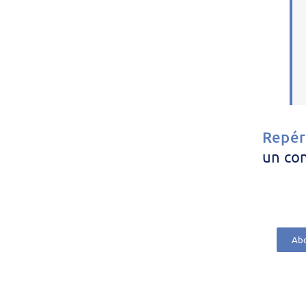
Repér
un co
Abo