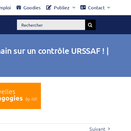
mploi
Goodies
Publiez
Contact
Rechercher:
ain sur un contrôle URSSAF ! |
Suivant