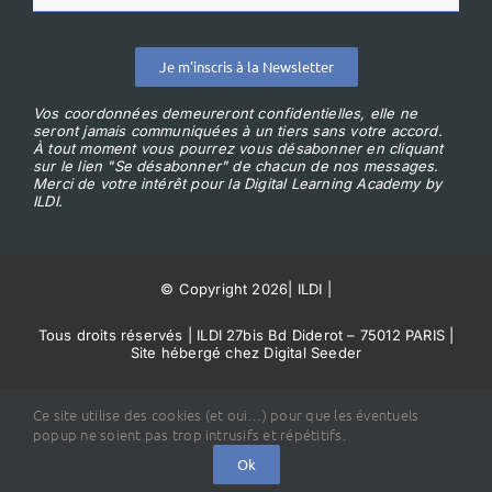
Je m'inscris à la Newsletter
Vos coordonnées demeureront confidentielles, elle ne
seront jamais communiquées à un tiers sans votre accord.
À tout moment vous pourrez vous désabonner en cliquant
sur le lien "Se désabonner" de chacun de nos messages.
Merci de votre intérêt pour la Digital Learning Academy by
ILDI.
© Copyright 2026
|
ILDI
|
Tous droits réservés | ILDI 27bis Bd Diderot – 75012 PARIS |
Site hébergé chez Digital Seeder
Conditions Générales de Vente
Ce site utilise des cookies (et oui…) pour que les éventuels
popup ne soient pas trop intrusifs et répétitifs.
Ok