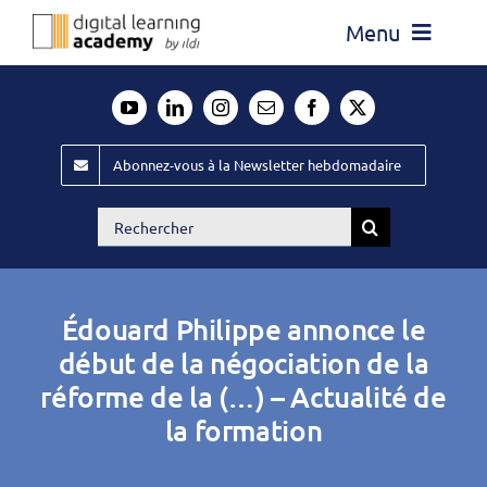
Passer
Menu
au
contenu
Actualité
Média
Abonnez-vous à la Newsletter hebdomadaire
Évènements ILDI
Rechercher:
Offres d’emploi
Goodies
Édouard Philippe annonce le
Publiez
début de la négociation de la
réforme de la (…) – Actualité de
Contact
la formation