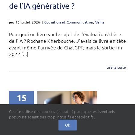
de l’IA générative ?
jeu 16 juillet 2026
|
Cognition et Communication
,
Veille
Pourquoi un livre sur le sujet de l'évaluation à l'ère
de l'IA ? Rochane Kherbouche. J'avais ce livre en tête
avant même l'arrivée de ChatGPT, mais la sortie fin
2022 [...]
Lire la suite
15
07, 2026
Ce site utilise des cookies (et oui…) pour que les éventuels
popup ne soient pas trop intrusifs et répétitifs.
Ok