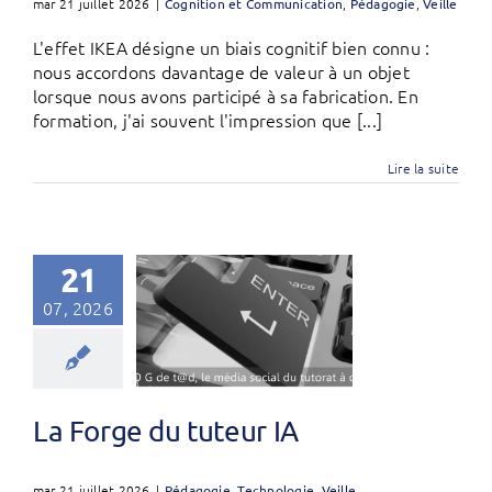
mar 21 juillet 2026
|
Cognition et Communication
,
Pédagogie
,
Veille
L'effet IKEA désigne un biais cognitif bien connu :
nous accordons davantage de valeur à un objet
lorsque nous avons participé à sa fabrication. En
formation, j'ai souvent l'impression que [...]
Lire la suite
21
07, 2026
La Forge du tuteur IA
mar 21 juillet 2026
|
Pédagogie
,
Technologie
,
Veille