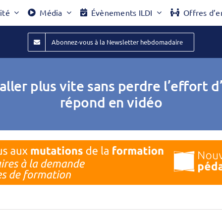
ité
Média
Évènements ILDI
Offres d’e
Abonnez-vous à la Newsletter hebdomadaire
ller plus vite sans perdre l’effort 
répond en vidéo