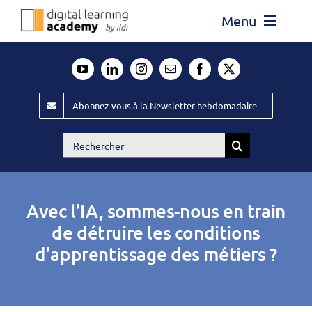
Passer
Menu
au
contenu
Actualité
Média
Abonnez-vous à la Newsletter hebdomadaire
Évènements ILDI
Rechercher:
Offres d’emploi
Goodies
Avec l’IA, sommes-nous en train
Publiez
de détruire les conditions
d’apprentissage des métiers ?
Contact