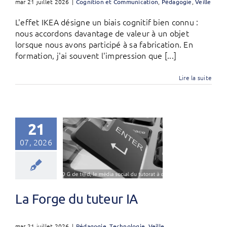
mar 21 juillet 2026
|
Cognition et Communication
,
Pédagogie
,
Veille
L'effet IKEA désigne un biais cognitif bien connu :
nous accordons davantage de valeur à un objet
lorsque nous avons participé à sa fabrication. En
formation, j'ai souvent l'impression que [...]
Lire la suite
21
07, 2026
La Forge du tuteur IA
mar 21 juillet 2026
|
Pédagogie
,
Technologie
,
Veille