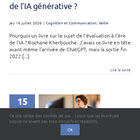
de l’IA générative ?
jeu 16 juillet 2026
|
Cognition et Communication
,
Veille
Pourquoi un livre sur le sujet de l'évaluation à l'ère
de l'IA ? Rochane Kherbouche. J'avais ce livre en tête
avant même l'arrivée de ChatGPT, mais la sortie fin
2022 [...]
Lire la suite
15
07, 2026
Ce site utilise des cookies (et oui…) pour que les éventuels
popup ne soient pas trop intrusifs et répétitifs.
Ok