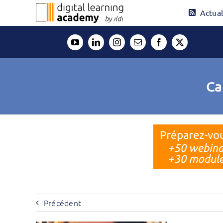
Passer
Actual
au
contenu
Ca
Précédent