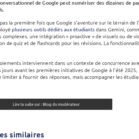
conversationnel de Google peut numériser des dizaines de page
s.
 pas la première fois que Google s’aventure sur le terrain de l
ployé
dans Gemini, com
plusieurs outils dédiés aux étudiants
ts complexes, une intégration « proactive » de visuels ou de vi
on de quiz et de flashcards pour les révisions. La fonctionnali
oiements interviennent dans un contexte de concurrence av
 jours avant les premières initiatives de Google à l’été 202
e limiter à fournir des réponses, mais accompagner les étudi
Lire la suite sur : Blog du modérateur
les similaires