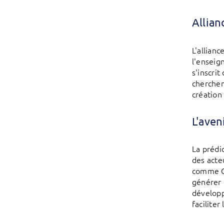
Allian
L'allian
l'enseig
s'inscri
cherchen
création 
L'aven
La prédi
des acte
comme C
générer 
développ
faciliter