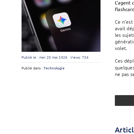
L’agent 
flashcard
Ce n’est
avait dé
les suje
générati
volet.
Publié le : mer 20 mai 2026
Views: 736
Ces dépl
quelques
Publié dans :
Technologie
ne pas s
Artic