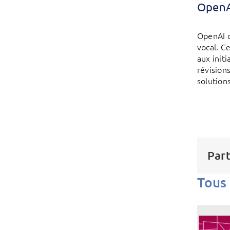
OpenAI
OpenAI d
vocal. Ce
aux init
révision
solution
Part
Tous