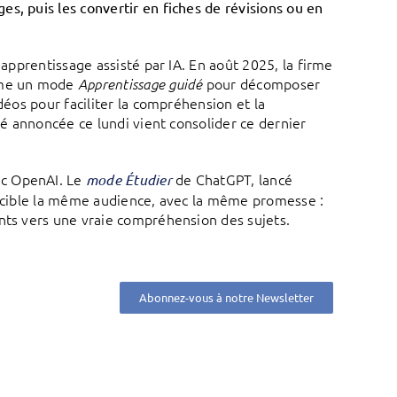
s, puis les convertir en fiches de révisions ou en
’apprentissage assisté par IA. En août 2025, la firme
me un mode
pour décomposer
Apprentissage guidé
déos pour faciliter la compréhension et la
té annoncée ce lundi vient consolider ce dernier
ec OpenAI. Le
de ChatGPT, lancé
mode Étudier
5, cible la même audience, avec la même promesse :
ants vers une vraie compréhension des sujets.
Abonnez-vous à notre Newsletter