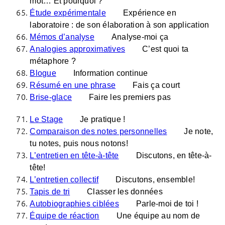
mot… Et pourquoi ?
Étude expérimentale
Expérience en
laboratoire : de son élaboration à son application
Mémos d’analyse
Analyse-moi ça
Analogies approximatives
C’est quoi ta
métaphore ?
Blogue
Information continue
Résumé en une phrase
Fais ça court
Brise-glace
Faire les premiers pas
Le Stage
Je pratique !
Comparaison des notes personnelles
Je note,
tu notes, puis nous notons!
L’entretien en tête-à-tête
Discutons, en tête-à-
tête!
L’entretien collectif
Discutons, ensemble!
Tapis de tri
Classer les données
Autobiographies ciblées
Parle-moi de toi !
Équipe de réaction
Une équipe au nom de