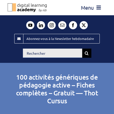
Passer
Menu
au
contenu
Actualité
Média
Abonnez-vous à la Newsletter hebdomadaire
Évènements ILDI
Rechercher:
Offres d’emploi
Goodies
100 activités génériques de
Publiez
pédagogie active – Fiches
complètes – Gratuit — Thot
Contact
Cursus