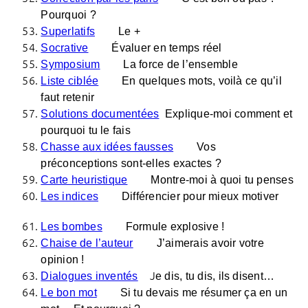
Pourquoi ?
Superlatifs
Le +
Socrative
Évaluer en temps réel
Symposium
La force de l’ensemble
Liste ciblée
En quelques mots, voilà ce qu’il
faut retenir
Solutions documentées
Explique-moi comment et
pourquoi tu le fais
Chasse aux idées fausses
Vos
préconceptions sont-elles exactes ?
Carte heuristique
Montre-moi à quoi tu penses
Les indices
Différencier pour mieux motiver
Les bombes
Formule explosive !
Chaise de l’auteur
J’aimerais avoir votre
opinion !
J
Dialogues inventés
e dis, tu dis, ils disent…
Le bon mot
Si tu devais me résumer ça en un