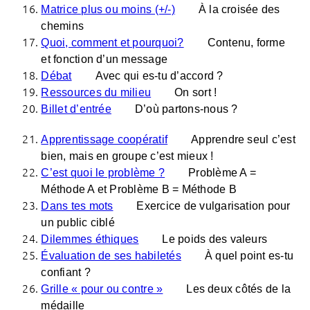
Matrice plus ou moins (+/-)
À la croisée des
chemins
Quoi, comment et pourquoi?
Contenu, forme
et fonction d’un message
Débat
Avec qui es-tu d’accord ?
Ressources du milieu
On sort !
Billet d’entrée
D’où partons-nous ?
Apprentissage coopératif
Apprendre seul c’est
bien, mais en groupe c’est mieux !
C’est quoi le problème ?
Problème A =
Méthode A et Problème B = Méthode B
Dans tes mots
Exercice de vulgarisation pour
un public ciblé
Dilemmes éthiques
Le poids des valeurs
Évaluation de ses habiletés
À quel point es-tu
confiant ?
Grille « pour ou contre »
Les deux côtés de la
médaille