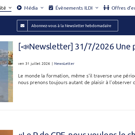
ité
Média
Évènements ILDI
Offres d’e
Abonnez-vous à la Newsletter hebdomadaire
[📣Newsletter] 31/7/2026 Une 
ven 31 juillet 2026
|
NewsLetter
Le monde la formation, même s'il traverse une péri
nous prenons toujours autant de plaisir à l'observer d
«Le P de CPF, nous voulons le 