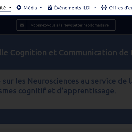
ité
Média
Évènements ILDI
Offres d’e
Abonnez-vous à la Newsletter hebdomadaire
lle Cognition et Communication de 
e sur les Neurosciences au service de 
mes cognitif et d’apprentissage.