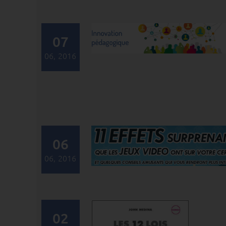
07
06, 2016
06
06, 2016
02