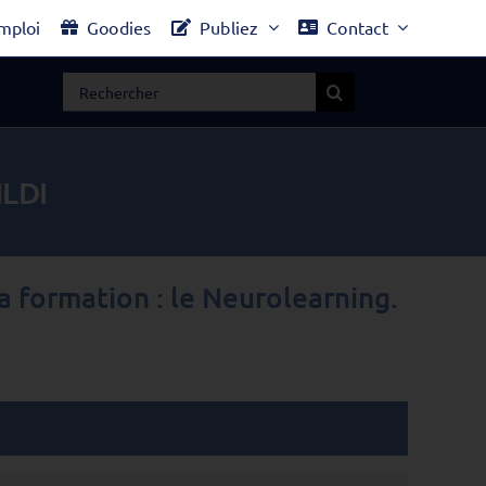
mploi
Goodies
Publiez
Contact
Rechercher:
ILDI
la formation : le Neurolearning.