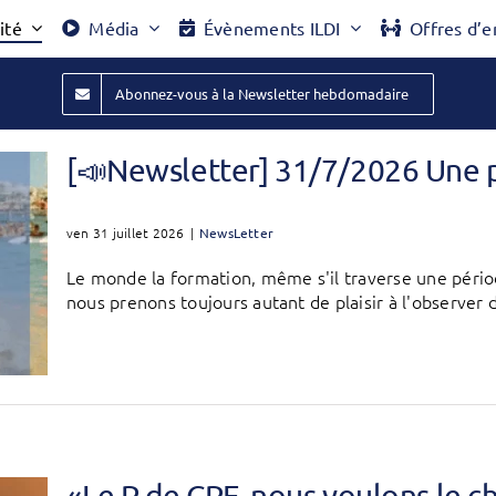
ité
Média
Évènements ILDI
Offres d’e
Abonnez-vous à la Newsletter hebdomadaire
[📣Newsletter] 31/7/2026 Une 
ven 31 juillet 2026
|
NewsLetter
Le monde la formation, même s'il traverse une péri
nous prenons toujours autant de plaisir à l'observer d
«Le P de CPF, nous voulons le 