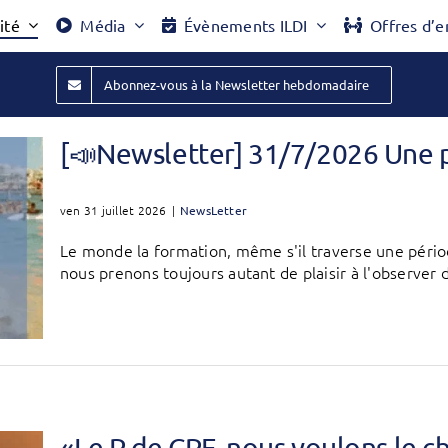
ité
Média
Évènements ILDI
Offres d’e
Abonnez-vous à la Newsletter hebdomadaire
[📣Newsletter] 31/7/2026 Une 
ven 31 juillet 2026
|
NewsLetter
Le monde la formation, même s'il traverse une péri
nous prenons toujours autant de plaisir à l'observer d
«Le P de CPF, nous voulons le 