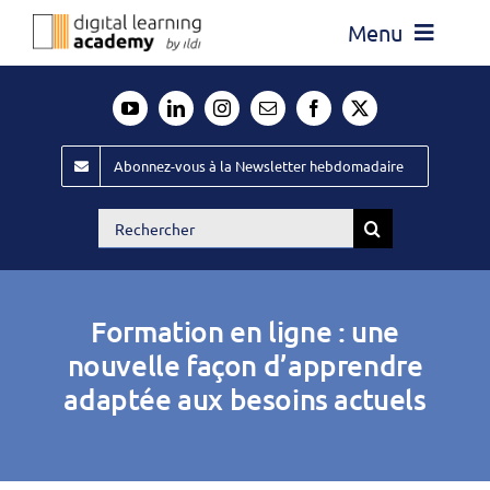
Passer
Menu
au
contenu
Actualité
Média
Abonnez-vous à la Newsletter hebdomadaire
Évènements ILDI
Rechercher:
Offres d’emploi
Goodies
Formation en ligne : une
Publiez
nouvelle façon d’apprendre
adaptée aux besoins actuels
Contact