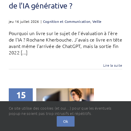
de l’IA générative ?
jeu 16 juillet 2026
|
Cognition et Communication
,
Veille
Pourquoi un livre sur le sujet de l'évaluation à l'ère
de l'IA ? Rochane Kherbouche. J'avais ce livre en tête
avant même l'arrivée de ChatGPT, mais la sortie fin
2022 [...]
Lire la suite
15
07, 2026
Ce site utilise des cookies (et oui…) pour que les éventuels
popup ne soient pas trop intrusifs et répétitifs.
Ok