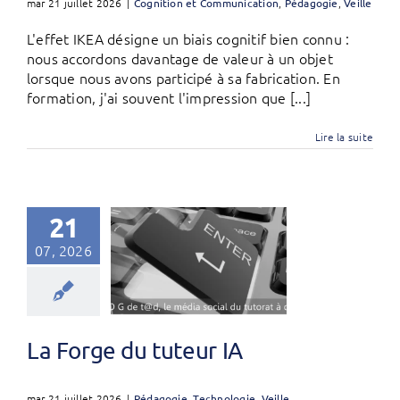
mar 21 juillet 2026
|
Cognition et Communication
,
Pédagogie
,
Veille
L'effet IKEA désigne un biais cognitif bien connu :
nous accordons davantage de valeur à un objet
lorsque nous avons participé à sa fabrication. En
formation, j'ai souvent l'impression que [...]
Lire la suite
21
07, 2026
La Forge du tuteur IA
mar 21 juillet 2026
|
Pédagogie
,
Technologie
,
Veille