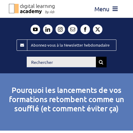
Passer
Menu
au
contenu
Actualité
Média
Abonnez-vous à la Newsletter hebdomadaire
Évènements ILDI
Rechercher:
Offres d’emploi
Goodies
Pourquoi les lancements de vos
Publiez
formations retombent comme un
soufflé (et comment éviter ça)
Contact