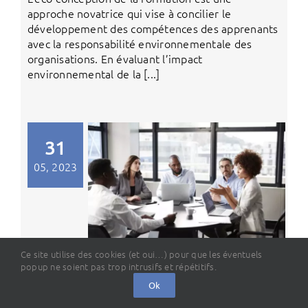
approche novatrice qui vise à concilier le
développement des compétences des apprenants
avec la responsabilité environnementale des
organisations. En évaluant l’impact
environnemental de la [...]
31
05, 2023
Ce site utilise des cookies (et oui…) pour que les éventuels
popup ne soient pas trop intrusifs et répétitifs.
CPF, jusqu’où les salariés vont-ils
Ok
devoir participer ? —