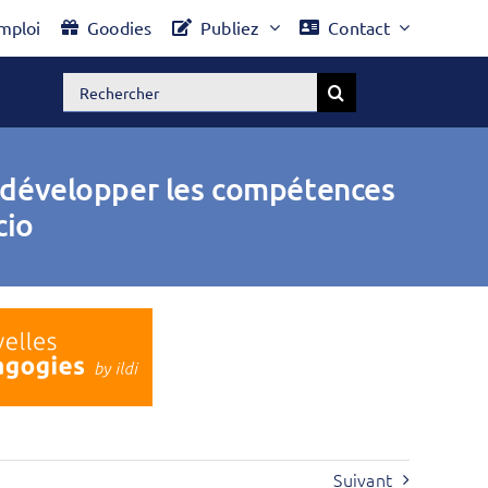
mploi
Goodies
Publiez
Contact
Rechercher:
t développer les compétences
cio
Suivant