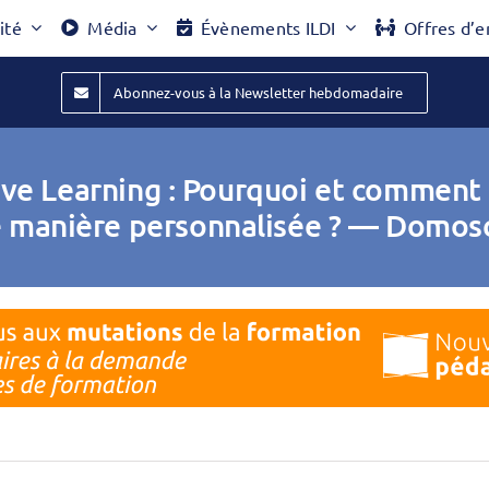
ité
Média
Évènements ILDI
Offres d’e
Abonnez-vous à la Newsletter hebdomadaire
ive Learning : Pourquoi et commen
 manière personnalisée ? — Domos