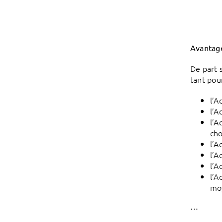
Avantage
De part 
tant pou
l’A
l’A
l’A
cho
l’A
l’A
l’A
l’A
moy
…