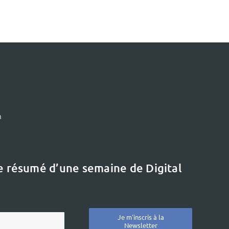
m
le résumé d’une semaine de Digital
Le dernier dossier
Etat de l’art :
« L’innovation en
Je m'inscris à la
Newsletter