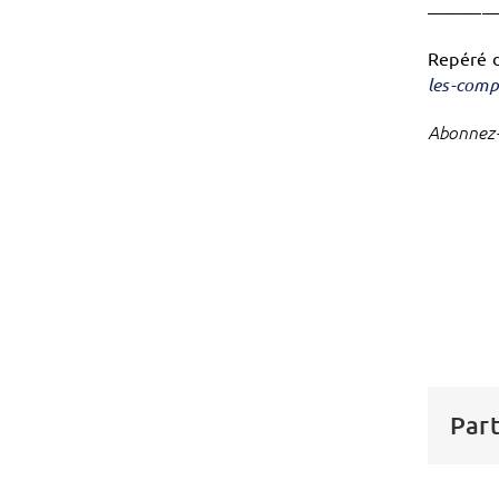
———
Repéré 
les-comp
Abonnez-
Part