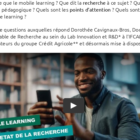
e que le mobile learning ? Que dit la
à ce sujet ? Qu
recherche
 pédagogique ? Quels sont les
? Quels sont
points d’attention
e learning ?
e questions auxquelles répond Dorothée Cavignaux-Bros, Doct
ble de Recherche au sein du Lab Innovation et R&D* à l’IFCA
ateurs du groupe Crédit Agricole** et désormais mise à dispos