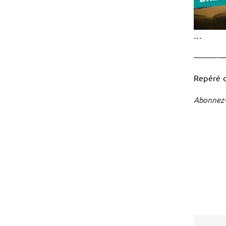
…
———
Repéré 
Abonnez-