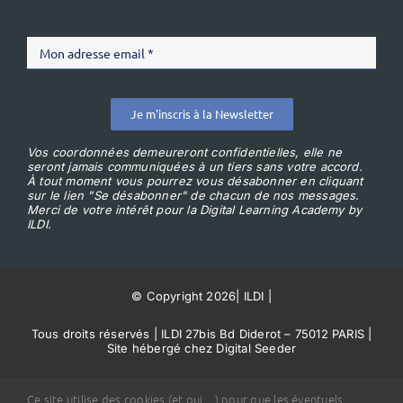
Je m'inscris à la Newsletter
Vos coordonnées demeureront confidentielles, elle ne
seront jamais communiquées à un tiers sans votre accord.
À tout moment vous pourrez vous désabonner en cliquant
sur le lien "Se désabonner" de chacun de nos messages.
Merci de votre intérêt pour la Digital Learning Academy by
ILDI.
© Copyright 2026
|
ILDI
|
Tous droits réservés | ILDI 27bis Bd Diderot – 75012 PARIS |
Site hébergé chez Digital Seeder
Conditions Générales de Vente
Ce site utilise des cookies (et oui…) pour que les éventuels