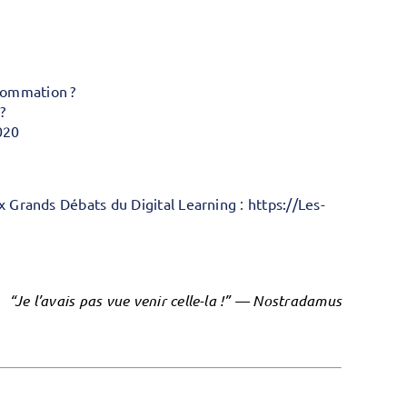
sommation ?
?
020
:
x Grands Débats du Digital Learning
https://Les-
“Je l’avais pas vue venir celle-la !” — Nostradamus