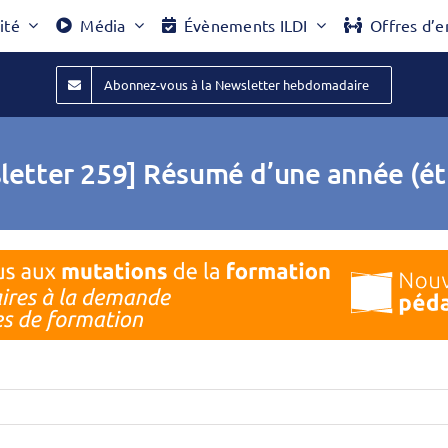
ité
Média
Évènements ILDI
Offres d’e
Abonnez-vous à la Newsletter hebdomadaire
letter 259] Résumé d’une année (ét