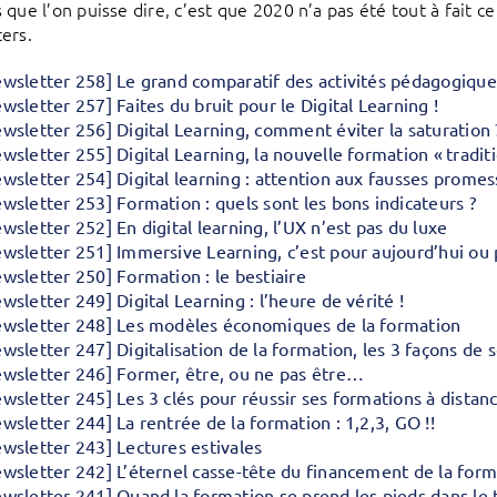
 que l’on puisse dire, c’est que 2020 n’a pas été tout à fait
ers.
wsletter 258] Le grand comparatif des activités pédagogique
wsletter 257] Faites du bruit pour le Digital Learning !
wsletter 256] Digital Learning, comment éviter la saturation 
wsletter 255] Digital Learning, la nouvelle formation « traditi
wsletter 254] Digital learning : attention aux fausses promes
wsletter 253] Formation : quels sont les bons indicateurs ?
wsletter 252] En digital learning, l’UX n’est pas du luxe
wsletter 251] Immersive Learning, c’est pour aujourd’hui ou 
wsletter 250] Formation : le bestiaire
wsletter 249] Digital Learning : l’heure de vérité !
wsletter 248] Les modèles économiques de la formation
wsletter 247] Digitalisation de la formation, les 3 façons de 
wsletter 246] Former, être, ou ne pas être…
wsletter 245] Les 3 clés pour réussir ses formations à distan
wsletter 244] La rentrée de la formation : 1,2,3, GO !!
wsletter 243] Lectures estivales
wsletter 242] L’éternel casse-tête du financement de la form
wsletter 241] Quand la formation se prend les pieds dans le 