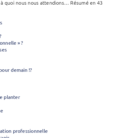
 ce à quoi nous nous attendions… Résumé en 43
s
?
onnelle » ?
ses
pour demain !?
se planter
ce
ation professionnelle
tapis