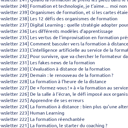
wsletter 240] Formation et technologie, je t’aime… moi non
wsletter 239] Organismes de formation, et si les cartes étaie
wsletter 238] Les 12 défis des organismes de formation
wsletter 237] Digital Learning : quelle stratégie adopter pou
wsletter 236] Les différents modèles d’apprentissage
wsletter 235] Les vertus de l’improvisation en formation pré
wsletter 234] Comment basculer vers la formation à distance
wsletter 233] L’intelligence artificielle au service de la forma
wsletter 232] Pour survivre, que va chercher le formateur dan
wsletter 231] Les fakes news de la formation
wsletter 230] L’évaluation à distance de la formation
wsletter 229] Demain : le renouveau de la formation ?
wsletter 228] La formation à l’heure de la distance
wsletter 227] De « formez-vous ! » à « la formation au servic
wsletter 226] De la salle à l’écran, le défi imposé aux organ
wsletter 225] Apprendre de ses erreurs
wsletter 224] La formation à distance : bien plus qu’une alte
ewsletter 223] Human Learning
wsletter 222] La formation réenchantée
wsletter 221] La formation, le starter du coaching ?