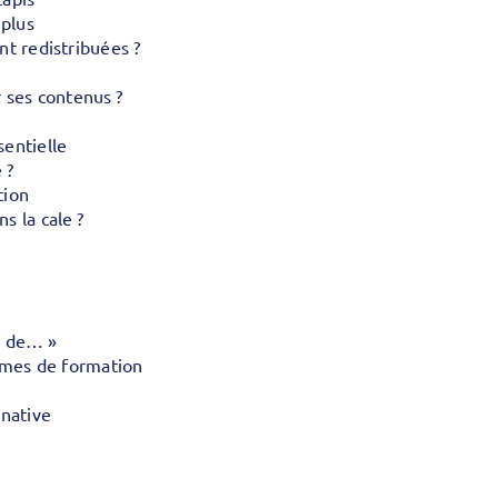
 plus
nt redistribuées ?
r ses contenus ?
sentielle
 ?
tion
s la cale ?
e de… »
ismes de formation
rnative