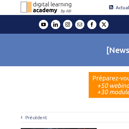
Passer
Actual
au
contenu
[News
Précédent