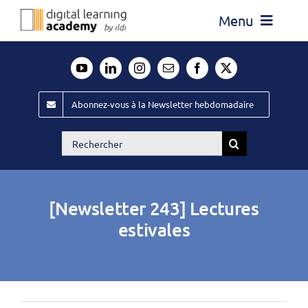
Passer
Menu
au
contenu
Actualité
Média
Abonnez-vous à la Newsletter hebdomadaire
Évènements ILDI
Rechercher:
Offres d’emploi
Goodies
[Newsletter 243] Lectures
Publiez
estivales
Contact