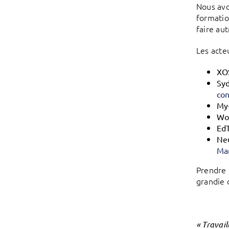
Nous avo
formatio
faire au
Les acte
XO
Sy
con
My
Wo
Ed
Ne
Ma
Prendre 
grandie d
« Travail