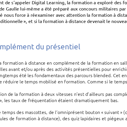
nt de s’appeler Digital Learning, la formation a exploré des fo
de Gaulle lui-même a été préparé aux concours militaires par 
ité nous force à réexaminer avec attention la formation à dist
aditionnelle », et si la formation à distance devenait le nouve
omplément du présentiel
la formation à distance en complément de la formation en salle 
lles avant et/ou après des activités présentielles pour enrichi
longtemps été les fondamentaux des parcours blended. Cet e
e réduire le temps mobilisé en formation. Comme si le temps
sion de la formation à deux vitesses n’est d’ailleurs pas com
 », les taux de fréquentation étaient dramatiquement bas.
le temps des mascottes, de l’omniprésent bouton « suivant » (
les de formation à distance), des quiz lapidaires et piégeux