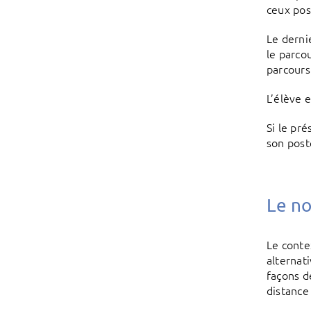
ceux pos
Le derni
le parco
parcours
L’élève e
Si le pr
son poste
Le no
Le conte
alternat
façons d
distance