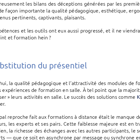
reusement les bilans des déceptions générées par les premièr
e façon importante la qualité pédagogique, esthétique, ergo
enus pertinents, captivants, plaisants.
étences et les outils ont eux aussi progressé, et il ne viendra
nt et formation hein ?
bstitution du présentiel
hui, la qualité pédagogique et l’attractivité des modules de f
s expériences de formation en salle. À tel point que la major
er » leurs activités en salle. Le succès des solutions comme
K
er.
ipal reproche fait aux formations à distance était le manque 
rs, les experts et ses pairs. Cette faiblesse majeure est en tr
ien, la richesse des échanges avec les autres participants, le 
rts — que ce soit en asynchrone par message ou synchrone en 