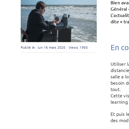
Bien ava
Général 
L’actual
dite « tr
En c
Publié le : lun 16 mars 2020
Views: 1905
Utiliser 
distancie
salle a 
besoin d
tout.
Cette vi
learning
Et puis 
des modu