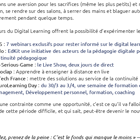
ns une aversion pour les sacrifices (même les plus petits) et 
n, se rendre sur des salons, à serrer des mains et blaguer auto
trement pendant quelque temps.
urs du Digital Learning offrent la possibilité d’expérimenter l
:
S
7 webinars exclusifs pour rester informé sur le digital lear
:
do
EdKit une initiative des acteurs de la pédagogie digitale 
tinuité pédagogique
:
-Serious-Game
le Live Show, deux jours de direct
: Apprendre à enseigner à distance en live
oclap
: mettre des solutions au service de la continuit
Tech France
:
uroLearning Day
du 30/3 au 3/4, une semaine de formation 
nagement, Développement personnel, formation, coaching
une contrainte comme une opportunité, c’est ce qu’il va falloi
e cette période difficile, et qui sait, peut-être devenir le no
lez, prenez de la peine :
C’est le fonds qui manque le moins
» —