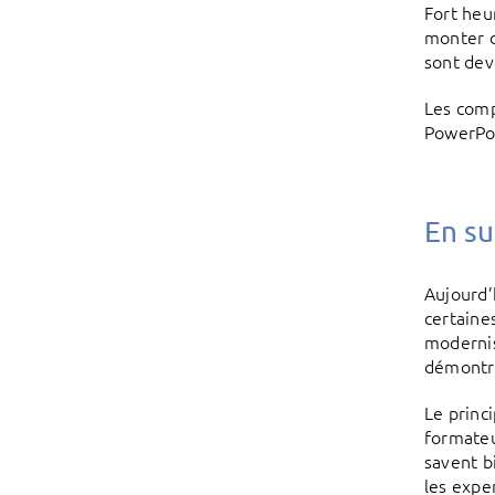
Fort heu
monter d
sont dev
Les comp
PowerPoi
En su
Aujourd’
certaine
modernis
démontr
Le princ
formateu
savent b
les expe