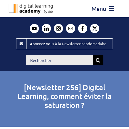
Passer
Menu
au
contenu
Actualité
Média
Abonnez-vous à la Newsletter hebdomadaire
Évènements ILDI
Rechercher:
Offres d’emploi
Goodies
[Newsletter 256] Digital
Publiez
Learning, comment éviter la
saturation ?
Contact