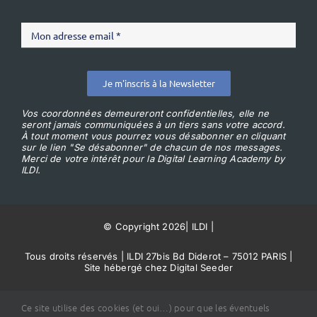
Je m'inscris à la Newsletter
Vos coordonnées demeureront confidentielles, elle ne
seront jamais communiquées à un tiers sans votre accord.
À tout moment vous pourrez vous désabonner en cliquant
sur le lien "Se désabonner" de chacun de nos messages.
Merci de votre intérêt pour la Digital Learning Academy by
ILDI.
© Copyright 2026
|
ILDI
|
Tous droits réservés | ILDI 27bis Bd Diderot – 75012 PARIS |
Site hébergé chez Digital Seeder
Conditions Générales de Vente
Ce site utilise des cookies (et oui…) pour que les éventuels