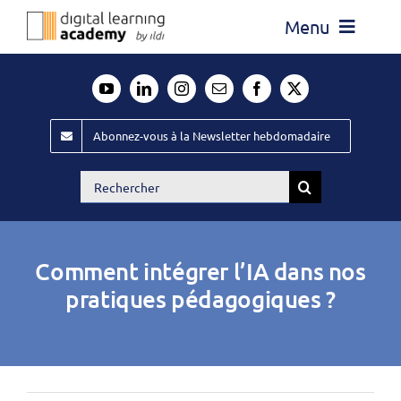
Passer
Menu
au
contenu
Actualité
Média
Abonnez-vous à la Newsletter hebdomadaire
Évènements ILDI
Rechercher:
Offres d’emploi
Goodies
Comment intégrer l’IA dans nos
Publiez
pratiques pédagogiques ?
Contact