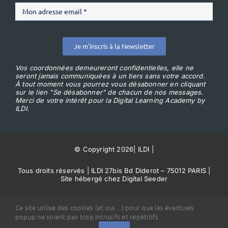
Je m'inscris à la Newsletter
Vos coordonnées demeureront confidentielles, elle ne
seront jamais communiquées à un tiers sans votre accord.
À tout moment vous pourrez vous désabonner en cliquant
sur le lien "Se désabonner" de chacun de nos messages.
Merci de votre intérêt pour la Digital Learning Academy by
ILDI.
© Copyright 2026
|
ILDI
|
Tous droits réservés | ILDI 27bis Bd Diderot – 75012 PARIS |
Site hébergé chez Digital Seeder
Conditions Générales de Vente
Ce site utilise des cookies (et oui…) pour que les éventuels
popup ne soient pas trop intrusifs et répétitifs.