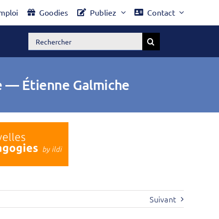
mploi
Goodies
Publiez
Contact
Rechercher:
le — Étienne Galmiche
Suivant