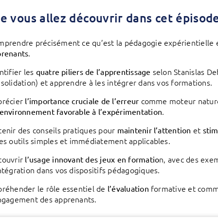
e vous allez découvrir dans cet épisode
prendre précisément ce qu’est la pédagogie expérientielle et
.
prenants
ntifier les
selon Stanislas D
quatre piliers de l’apprentissage
solidation) et apprendre à les intégrer dans vos formations.
précier
comme moteur naturel
l’importance cruciale de l’erreur
.
environnement favorable à l’expérimentation
enir des conseils pratiques pour
et
maintenir l’attention
stim
es outils simples et immédiatement applicables.
couvrir
n, avec des exe
l’usage innovant des jeux en formatio
ntégration dans vos dispositifs pédagogiques.
réhender le rôle essentiel de
formative et comme
l’évaluation
ngagement des apprenants.