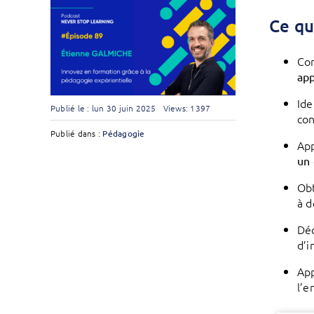
Ce qu
Com
ap
Ide
Publié le : lun 30 juin 2025
Views: 1397
con
Publié dans :
Pédagogie
Ap
un 
Obt
à d
Dé
d’i
App
l’e