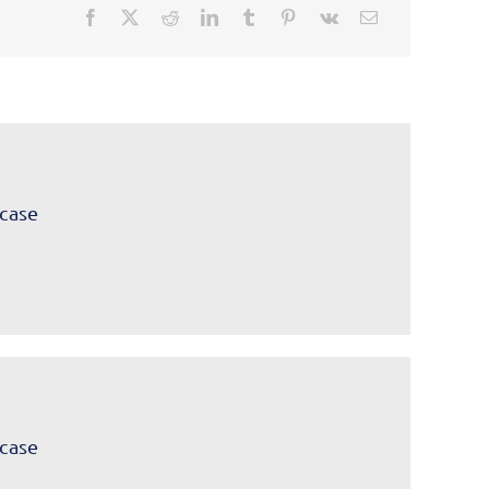
case
case