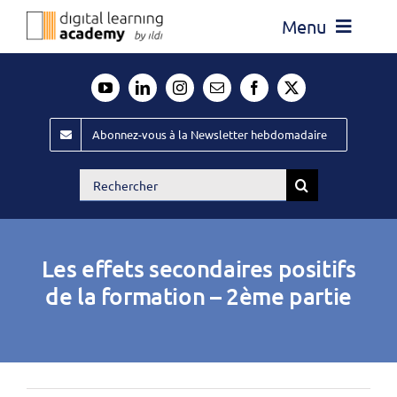
Passer
Menu
au
contenu
Actualité
Média
Abonnez-vous à la Newsletter hebdomadaire
Évènements ILDI
Rechercher:
Offres d’emploi
Goodies
Les effets secondaires positifs
Publiez
de la formation – 2ème partie
Contact