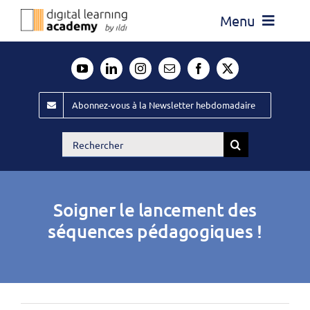
Passer
Menu
au
contenu
Actualité
Média
Abonnez-vous à la Newsletter hebdomadaire
Évènements ILDI
Rechercher:
Offres d’emploi
Goodies
Soigner le lancement des
Publiez
séquences pédagogiques !
Contact