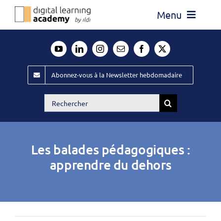
Passer
Menu
au
contenu
Actualité
Média
Abonnez-vous à la Newsletter hebdomadaire
Évènements ILDI
Rechercher:
Offres d’emploi
Goodies
Les balades pédagogiques :
Publiez
apprendre du dehors
Contact