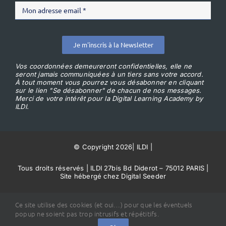
Je m'inscris à la Newsletter
Vos coordonnées demeureront confidentielles, elle ne
seront jamais communiquées à un tiers sans votre accord.
À tout moment vous pourrez vous désabonner en cliquant
sur le lien "Se désabonner" de chacun de nos messages.
Merci de votre intérêt pour la Digital Learning Academy by
ILDI.
© Copyright 2026
|
ILDI
|
Tous droits réservés | ILDI 27bis Bd Diderot – 75012 PARIS |
Site hébergé chez Digital Seeder
Conditions Générales de Vente
Ce site utilise des cookies (et oui…) pour que les éventuels
popup ne soient pas trop intrusifs et répétitifs.