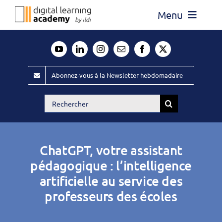
Passer
Menu
au
contenu
Actualité
Média
Abonnez-vous à la Newsletter hebdomadaire
Évènements ILDI
Rechercher:
Offres d’emploi
Goodies
ChatGPT, votre assistant
Publiez
pédagogique : l’intelligence
artificielle au service des
Contact
professeurs des écoles