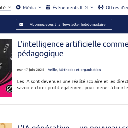
ité
Média
Évènements ILDI
Offres d’e
Abonnez-vous à la Newsletter hebdomadaire
L’intelligence artificielle comm
pédagogique
mar 17 juin 2025
|
Veille
,
Méthodes et organisation
Les IA sont devenues une réalité scolaire et les dir
savoir en tirer profit également pour mener à bien leu
L’IA générative… un nouveau co