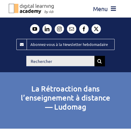
Passer
Menu
au
contenu
Actualité
Média
Abonnez-vous à la Newsletter hebdomadaire
Évènements ILDI
Rechercher:
Offres d’emploi
Goodies
La Rétroaction dans
Publiez
l’enseignement à distance
— Ludomag
Contact