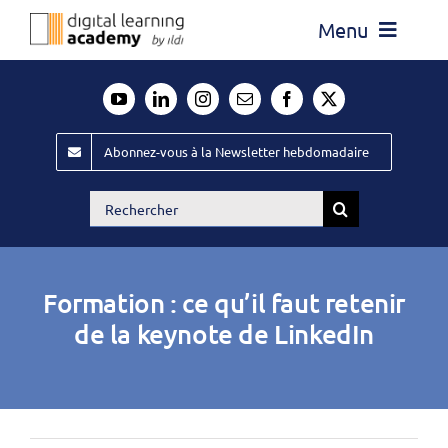
Passer
Menu
au
contenu
Actualité
Média
Abonnez-vous à la Newsletter hebdomadaire
Évènements ILDI
Rechercher:
Offres d’emploi
Goodies
Formation : ce qu’il faut retenir
Publiez
de la keynote de LinkedIn
Contact