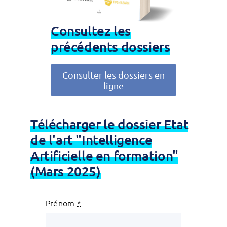
Consultez les
précédents dossiers
Consulter les dossiers en
ligne
Télécharger le dossier Etat
de l'art "Intelligence
Artificielle en formation"
(Mars 2025)
Prénom
*