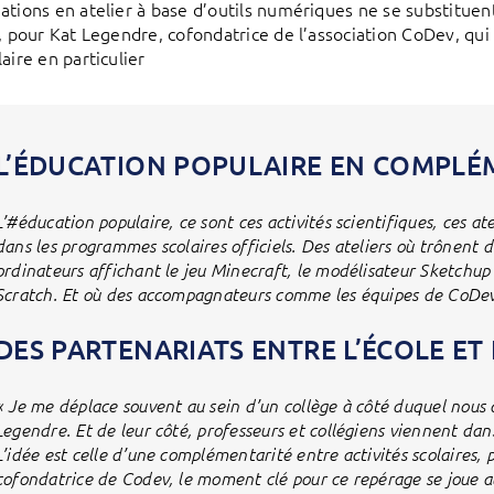
ations en atelier à base d’outils numériques ne se substitue
e, pour Kat Legendre, cofondatrice de l’association CoDev, qui 
aire en particulier
L’ÉDUCATION POPULAIRE EN COMPLÉ
L’#éducation populaire, ce sont ces activités scientifiques, ces at
dans les programmes scolaires officiels. Des ateliers où trônent 
ordinateurs affichant le jeu Minecraft, le modélisateur Sketchup
Scratch. Et où des accompagnateurs comme les équipes de CoDev 
DES PARTENARIATS ENTRE L’ÉCOLE ET 
« Je me déplace souvent au sein d’un collège à côté duquel nous 
Legendre. Et de leur côté, professeurs et collégiens viennent da
L’idée est celle d’une complémentarité entre activités scolaires, pé
cofondatrice de Codev, le moment clé pour ce repérage se joue a