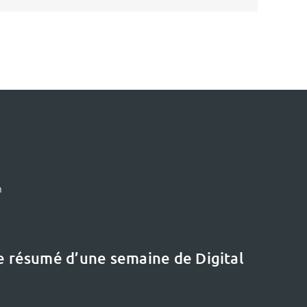
m
le résumé d’une semaine de Digital
Le dernier dossier
Etat de l’art :