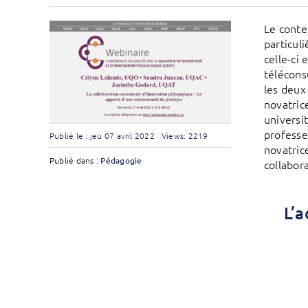
Le conte
particul
celle-ci 
télécons
les deux
novatric
universi
professe
Publié le : jeu 07 avril 2022
Views: 2219
novatric
Publié dans :
Pédagogie
collabor
L’a