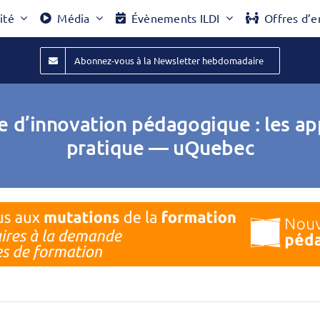
ité
Média
Évènements ILDI
Offres d’e
Abonnez-vous à la Newsletter hebdomadaire
te d’innovation pédagogique : les 
pratique — uQuebec