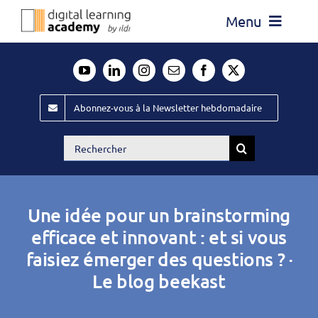
Passer
Menu
au
contenu
Actualité
Média
Abonnez-vous à la Newsletter hebdomadaire
Évènements ILDI
Rechercher:
Offres d’emploi
Goodies
Une idée pour un brainstorming
Publiez
efficace et innovant : et si vous
faisiez émerger des questions ? ·
Contact
Le blog beekast