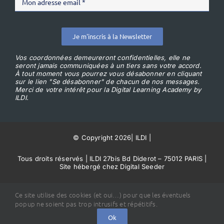
Je m'inscris à la Newsletter
Vos coordonnées demeureront confidentielles, elle ne
seront jamais communiquées à un tiers sans votre accord.
À tout moment vous pourrez vous désabonner en cliquant
sur le lien "Se désabonner" de chacun de nos messages.
Merci de votre intérêt pour la Digital Learning Academy by
ILDI.
© Copyright 2026
|
ILDI
|
Tous droits réservés | ILDI 27bis Bd Diderot – 75012 PARIS |
Site hébergé chez Digital Seeder
Conditions Générales de Vente
Ce site utilise des cookies (et oui…) pour que les éventuels
popup ne soient pas trop intrusifs et répétitifs.
Ok