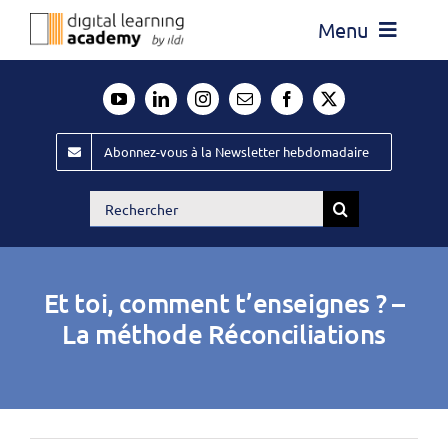
Passer
Menu
au
contenu
Actualité
Média
Abonnez-vous à la Newsletter hebdomadaire
Évènements ILDI
Rechercher:
Offres d’emploi
Goodies
Et toi, comment t’enseignes ? –
Publiez
La méthode Réconciliations
Contact