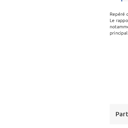
Repéré 
Le rappo
notammen
principa
Part