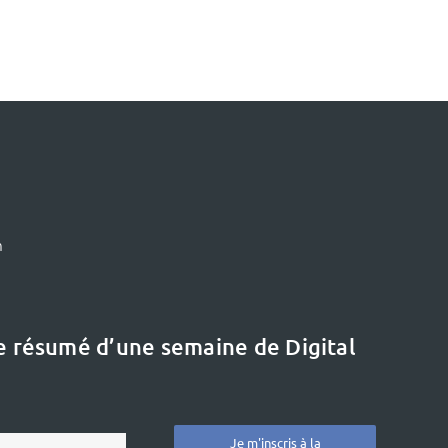
m
le résumé d’une semaine de Digital
Le dernier dossier
Etat de l’art :
« L’innovation en
Je m'inscris à la