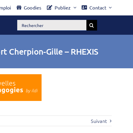
mploi
Goodies
Publiez
Contact
Rechercher:
rt Cherpion-Gille – RHEXIS
Suivant