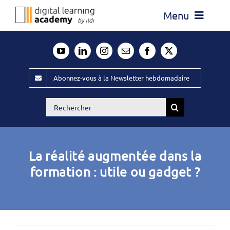
Passer
Menu
au
contenu
Actualité
Média
Abonnez-vous à la Newsletter hebdomadaire
Évènements ILDI
Rechercher:
Offres d’emploi
Goodies
La réalité augmentée dans la
Publiez
formation : utile ou gadget ?
Contact