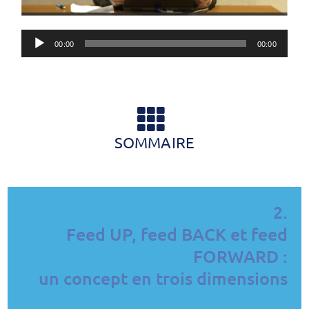
Lecteur
00:00
00:00
audio
SOMMAIRE
2.
Feed UP, feed BACK et feed
FORWARD :
un concept en trois dimensions