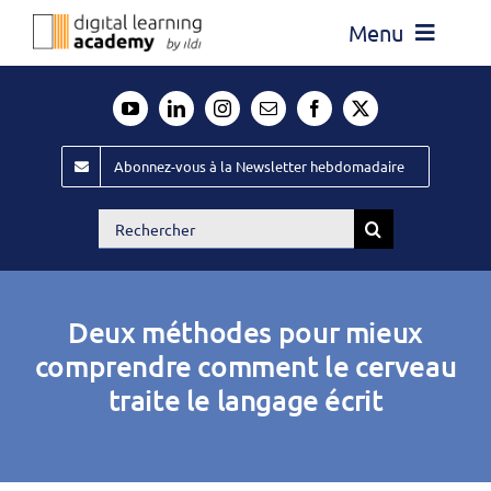
Passer
Menu
au
contenu
Actualité
Média
Abonnez-vous à la Newsletter hebdomadaire
Évènements ILDI
Rechercher:
Offres d’emploi
Goodies
Deux méthodes pour mieux
Publiez
comprendre comment le cerveau
traite le langage écrit
Contact