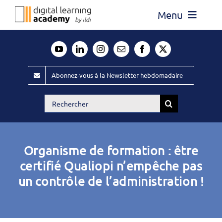
Passer
Menu
au
contenu
Actualité
Média
Abonnez-vous à la Newsletter hebdomadaire
Évènements ILDI
Rechercher:
Offres d’emploi
Goodies
Organisme de formation : être
Publiez
certifié Qualiopi n’empêche pas
un contrôle de l’administration !
Contact