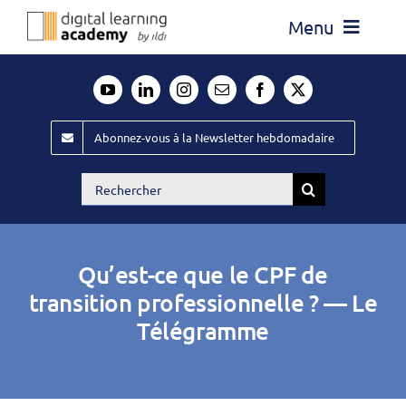
Passer
Menu
au
contenu
Actualité
Média
Abonnez-vous à la Newsletter hebdomadaire
Évènements ILDI
Rechercher:
Offres d’emploi
Goodies
Qu’est-ce que le CPF de
Publiez
transition professionnelle ? — Le
Télégramme
Contact