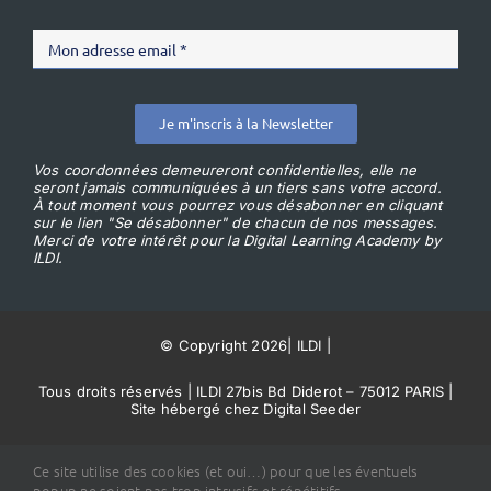
Je m'inscris à la Newsletter
Vos coordonnées demeureront confidentielles, elle ne
seront jamais communiquées à un tiers sans votre accord.
À tout moment vous pourrez vous désabonner en cliquant
sur le lien "Se désabonner" de chacun de nos messages.
Merci de votre intérêt pour la Digital Learning Academy by
ILDI.
© Copyright 2026
|
ILDI
|
Tous droits réservés | ILDI 27bis Bd Diderot – 75012 PARIS |
Site hébergé chez Digital Seeder
Conditions Générales de Vente
Ce site utilise des cookies (et oui…) pour que les éventuels
popup ne soient pas trop intrusifs et répétitifs.